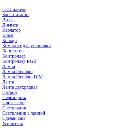
LED панель
Блок питания
Вилка
Диммер
Изолятор
Ключ
Кольцо
Комплект для установки
Коннектор
Контроллер
Контроллер RGB
Лампа
Лампа Premium
Лампа Premium DIM
Лента
Лента двухрядная
Патрон
Переходник
Прожектор
Светильник
Светильник c лампой
Сделай сам
Усилитель