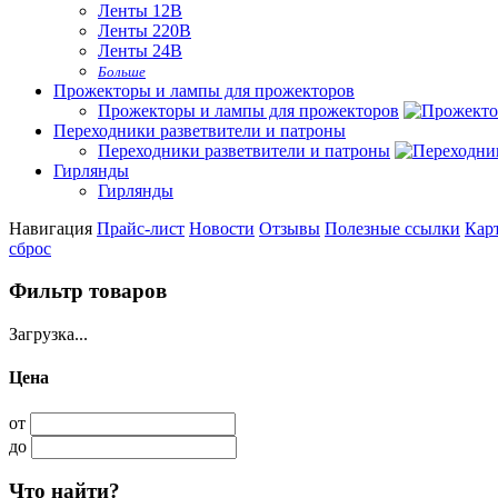
Ленты 12В
Ленты 220В
Ленты 24В
Больше
Прожекторы и лампы для прожекторов
Прожекторы и лампы для прожекторов
Переходники разветвители и патроны
Переходники разветвители и патроны
Гирлянды
Гирлянды
Навигация
Прайс-лист
Новости
Отзывы
Полезные ссылки
Карт
сброс
Фильтр товаров
Загрузка...
Цена
от
до
Что найти?