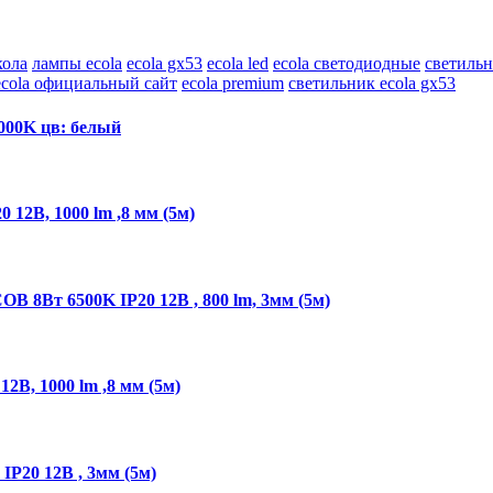
кола
лампы ecola
ecola gx53
ecola led
ecola светодиодные
светильн
ecola официальный сайт
ecola premium
светильник ecola gx53
00K цв: белый
12В, 1000 lm ,8 мм (5м)
B 8Вт 6500K IP20 12В , 800 lm, 3мм (5м)
2В, 1000 lm ,8 мм (5м)
P20 12В , 3мм (5м)