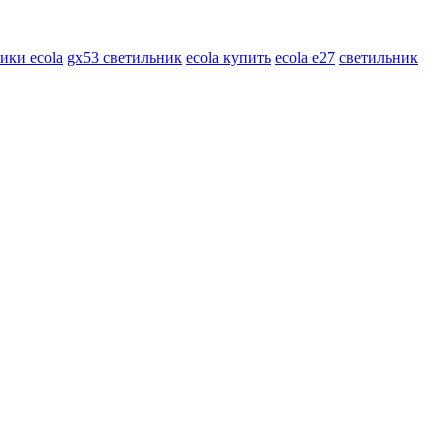
ики ecola
gx53 светильник
ecola купить
ecola e27
светильник