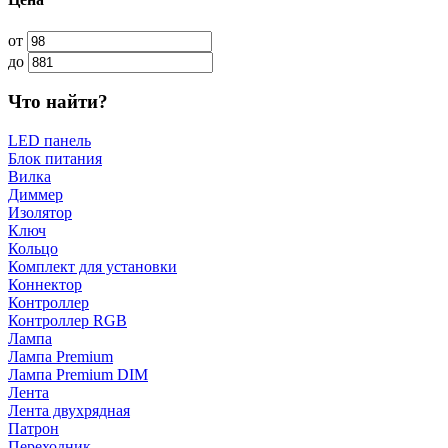
от
до
Что найти?
LED панель
Блок питания
Вилка
Диммер
Изолятор
Ключ
Кольцо
Комплект для установки
Коннектор
Контроллер
Контроллер RGB
Лампа
Лампа Premium
Лампа Premium DIM
Лента
Лента двухрядная
Патрон
Переходник