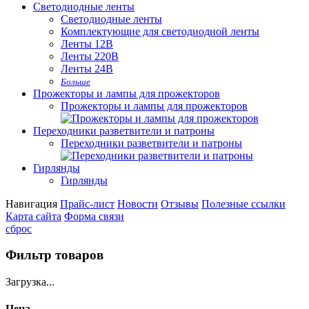
Светодиодные ленты
Светодиодные ленты
Комплектующие для светодиодной ленты
Ленты 12В
Ленты 220В
Ленты 24В
Больше
Прожекторы и лампы для прожекторов
Прожекторы и лампы для прожекторов
Переходники разветвители и патроны
Переходники разветвители и патроны
Гирлянды
Гирлянды
Навигация
Прайс-лист
Новости
Отзывы
Полезные ссылки
Карта сайта
Форма связи
сброс
Фильтр товаров
Загрузка...
Цена