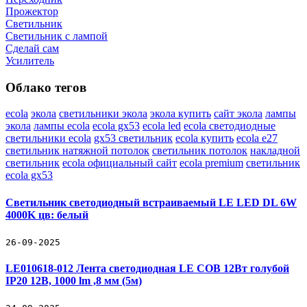
Прожектор
Светильник
Светильник c лампой
Сделай сам
Усилитель
Облако тегов
ecola
экола
светильники экола
экола купить
сайт экола
лампы
экола
лампы ecola
ecola gx53
ecola led
ecola светодиодные
светильники ecola
gx53 светильник
ecola купить
ecola e27
светильник натяжной потолок
светильник потолок
накладной
светильник
ecola официальный сайт
ecola premium
светильник
ecola gx53
Светильник светодиодный встраиваемый LE LED DL 6W
4000K цв: белый
26-09-2025
LE010618-012 Лента светодиодная LE COB 12Вт голубой
IP20 12В, 1000 lm ,8 мм (5м)