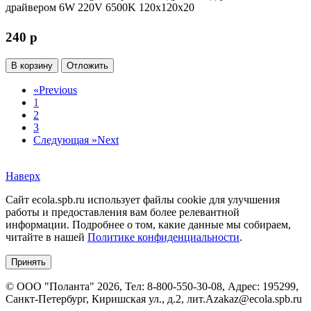
драйвером 6W 220V 6500K 120x120x20
240
p
В корзину
Отложить
«
Previous
1
2
3
Следующая »
Next
Наверх
Сайт ecola.spb.ru использует файлы cookie для улучшения
работы и предоставления вам более релевантной
информации. Подробнее о том, какие данные мы собираем,
читайте в нашей
Политике конфиденциальности
.
Принять
©
ООО "Поланта"
2026, Тел:
8-800-550-30-08
,
Адрес:
195299,
Санкт-Петербург, Киришская ул., д.2, лит.А
zakaz@ecola.spb.ru