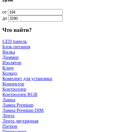
от
до
Что найти?
LED панель
Блок питания
Вилка
Диммер
Изолятор
Ключ
Кольцо
Комплект для установки
Коннектор
Контроллер
Контроллер RGB
Лампа
Лампа Premium
Лампа Premium DIM
Лента
Лента двухрядная
Патрон
Переходник