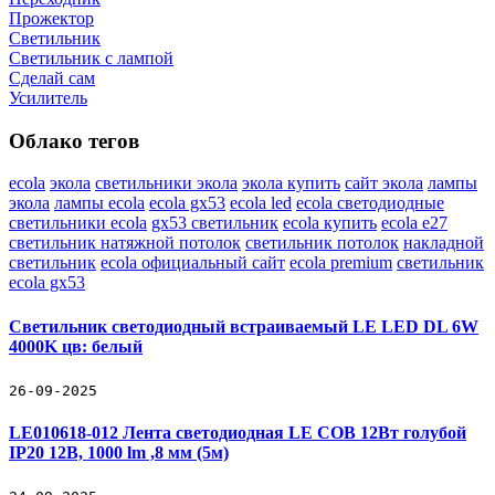
Прожектор
Светильник
Светильник c лампой
Сделай сам
Усилитель
Облако тегов
ecola
экола
светильники экола
экола купить
сайт экола
лампы
экола
лампы ecola
ecola gx53
ecola led
ecola светодиодные
светильники ecola
gx53 светильник
ecola купить
ecola e27
светильник натяжной потолок
светильник потолок
накладной
светильник
ecola официальный сайт
ecola premium
светильник
ecola gx53
Светильник светодиодный встраиваемый LE LED DL 6W
4000K цв: белый
26-09-2025
LE010618-012 Лента светодиодная LE COB 12Вт голубой
IP20 12В, 1000 lm ,8 мм (5м)