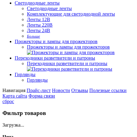
Светодиодные ленты
Светодиодные ленты
Комплектующие для светодиодной ленты
Ленты 12В
Ленты 220В
Ленты 24В
Больше
Прожекторы и лампы для прожекторов
Прожекторы и лампы для прожекторов
Переходники разветвители и патроны
Переходники разветвители и патроны
Гирлянды
Гирлянды
Навигация
Прайс-лист
Новости
Отзывы
Полезные ссылки
Карта сайта
Форма связи
сброс
Фильтр товаров
Загрузка...
Цена