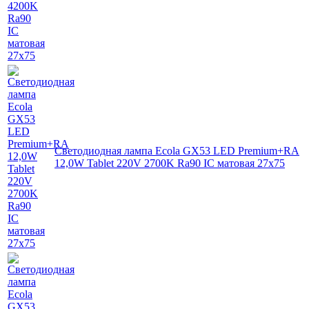
Светодиодная лампа Ecola GX53 LED Premium+RA
12,0W Tablet 220V 2700K Ra90 IC матовая 27x75