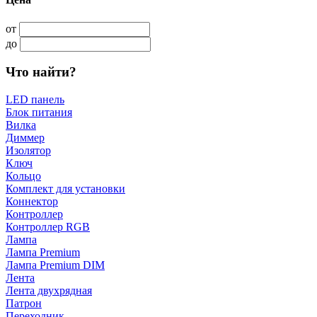
от
до
Что найти?
LED панель
Блок питания
Вилка
Диммер
Изолятор
Ключ
Кольцо
Комплект для установки
Коннектор
Контроллер
Контроллер RGB
Лампа
Лампа Premium
Лампа Premium DIM
Лента
Лента двухрядная
Патрон
Переходник