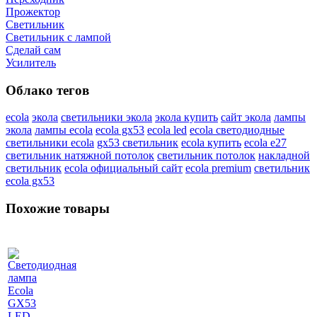
Прожектор
Светильник
Светильник c лампой
Сделай сам
Усилитель
Облако тегов
ecola
экола
светильники экола
экола купить
сайт экола
лампы
экола
лампы ecola
ecola gx53
ecola led
ecola светодиодные
светильники ecola
gx53 светильник
ecola купить
ecola e27
светильник натяжной потолок
светильник потолок
накладной
светильник
ecola официальный сайт
ecola premium
светильник
ecola gx53
Похожие товары