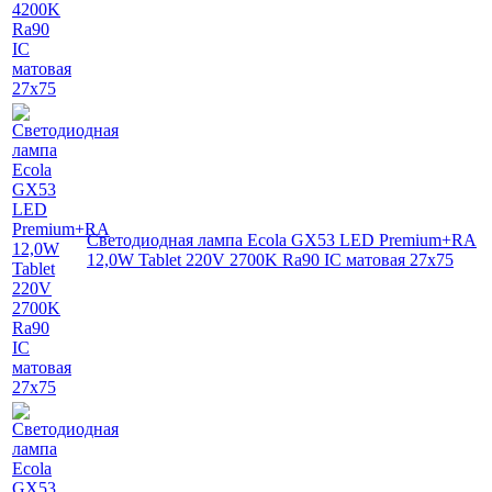
Светодиодная лампа Ecola GX53 LED Premium+RA
12,0W Tablet 220V 2700K Ra90 IC матовая 27x75