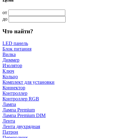
от
до
Что найти?
LED панель
Блок питания
Вилка
Диммер
Изолятор
Ключ
Кольцо
Комплект для установки
Коннектор
Контроллер
Контроллер RGB
Лампа
Лампа Premium
Лампа Premium DIM
Лента
Лента двухрядная
Патрон
Переходник