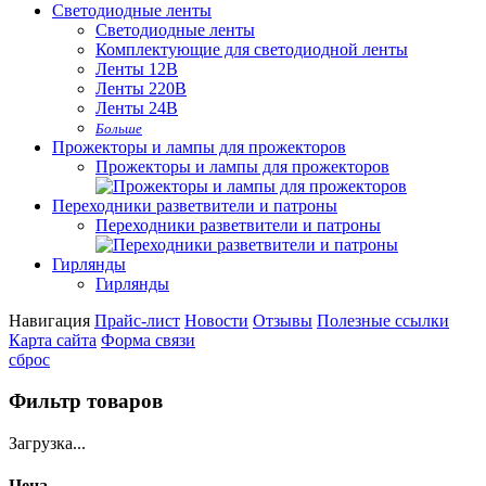
Светодиодные ленты
Светодиодные ленты
Комплектующие для светодиодной ленты
Ленты 12В
Ленты 220В
Ленты 24В
Больше
Прожекторы и лампы для прожекторов
Прожекторы и лампы для прожекторов
Переходники разветвители и патроны
Переходники разветвители и патроны
Гирлянды
Гирлянды
Навигация
Прайс-лист
Новости
Отзывы
Полезные ссылки
Карта сайта
Форма связи
сброс
Фильтр товаров
Загрузка...
Цена