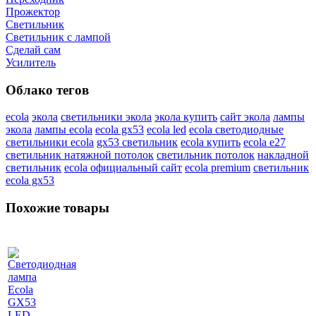
Прожектор
Светильник
Светильник c лампой
Сделай сам
Усилитель
Облако тегов
ecola
экола
светильники экола
экола купить
сайт экола
лампы
экола
лампы ecola
ecola gx53
ecola led
ecola светодиодные
светильники ecola
gx53 светильник
ecola купить
ecola e27
светильник натяжной потолок
светильник потолок
накладной
светильник
ecola официальный сайт
ecola premium
светильник
ecola gx53
Похожие товары