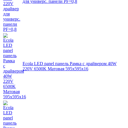
для универс. панели PF=0,8
Ecola LED panel панель Рамка с драйвером 40W
220V 6500K Матовая 595x595x16