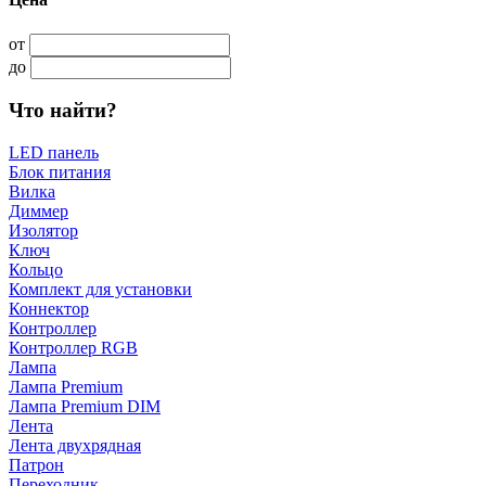
от
до
Что найти?
LED панель
Блок питания
Вилка
Диммер
Изолятор
Ключ
Кольцо
Комплект для установки
Коннектор
Контроллер
Контроллер RGB
Лампа
Лампа Premium
Лампа Premium DIM
Лента
Лента двухрядная
Патрон
Переходник