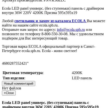
Артикул производителя: PNVK36ELC
Ecola LED panel универс. (без ступеньки) панель с драйвером
внутри 36W 220V 4200K Призма 595x595x19
Любой
светильник и лампу из каталога ECOLA
Вы можете
найти на нашем сайте ecola.spb.ru.
Отправьте нам запрос по адресу:
info@ecola.spb.ru
или
позвоните по телефону 8-800-550-30-08. Мы с удовольствием
подберем для Вас интересующий товар.
Торговая марка ECOLA официальный партнер в Санкт-
Петербурге ecola.spb.ru. Ecola - живи светлее!
4680287552421"
Цветовая температура
:
4200K
Тип изделия
:
LED панель
Новый комментарий
Нет файлов
×
Close
Ecola LED panel универс. (без ступеньки) панель с
драйвером внутри 36W 220V 4200K Призма 595x595x19