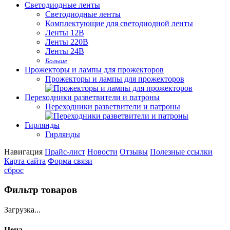
Светодиодные ленты
Светодиодные ленты
Комплектующие для светодиодной ленты
Ленты 12В
Ленты 220В
Ленты 24В
Больше
Прожекторы и лампы для прожекторов
Прожекторы и лампы для прожекторов
Переходники разветвители и патроны
Переходники разветвители и патроны
Гирлянды
Гирлянды
Навигация
Прайс-лист
Новости
Отзывы
Полезные ссылки
Карта сайта
Форма связи
сброс
Фильтр товаров
Загрузка...
Цена