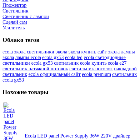
Прожектор
Светильник
Светильник c лампой
Сделай сам
Усилитель
Облако тегов
ecola
экола
светильники экола
экола купить
сайт экола
лампы
экола
лампы ecola
ecola gx53
ecola led
ecola светодиодные
светильники ecola
gx53 светильник
ecola купить
ecola e27
светильник натяжной потолок
светильник потолок
накладной
светильник
ecola официальный сайт
ecola premium
светильник
ecola gx53
Похожие товары
Ecola LED panel Power Supply 36W 220V драйвер