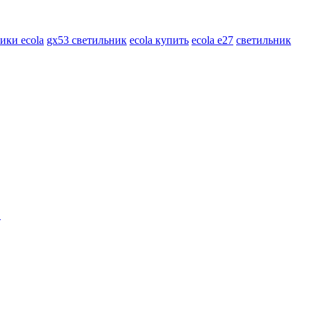
ики ecola
gx53 светильник
ecola купить
ecola e27
светильник
.