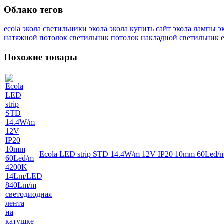
Облако тегов
ecola
экола
светильники экола
экола купить
сайт экола
лампы э
натяжной потолок
светильник потолок
накладной светильник
Похожие товары
Ecola LED strip STD 14.4W/m 12V IP20 10mm 60Led/