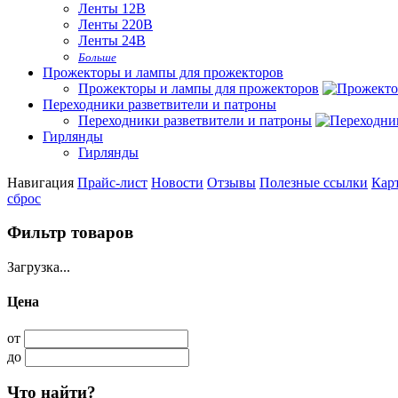
Ленты 12В
Ленты 220В
Ленты 24В
Больше
Прожекторы и лампы для прожекторов
Прожекторы и лампы для прожекторов
Переходники разветвители и патроны
Переходники разветвители и патроны
Гирлянды
Гирлянды
Навигация
Прайс-лист
Новости
Отзывы
Полезные ссылки
Карт
сброс
Фильтр товаров
Загрузка...
Цена
от
до
Что найти?