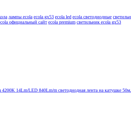
кола
лампы ecola
ecola gx53
ecola led
ecola светодиодные
светильн
ecola официальный сайт
ecola premium
светильник ecola gx53
m 4200K 14Lm/LED 840Lm/m светодиодная лента на катушке 50м