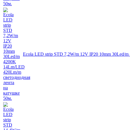
Ecola LED strip STD 7,2W/m 12V IP20 10mm 30Led/m