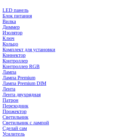
LED панель
Блок питания
Вилка
Диммер
Изолятор
Ключ
Кольцо
Комплект для установки
Коннектор
Контроллер
Контроллер RGB
Лампа
Лампа Premium
Лампа Premium DIM
Лента
Лента двухрядная
Патрон
Переходник
Прожектор
Светильник
Светильник c лампой
Сделай сам
Усилитель