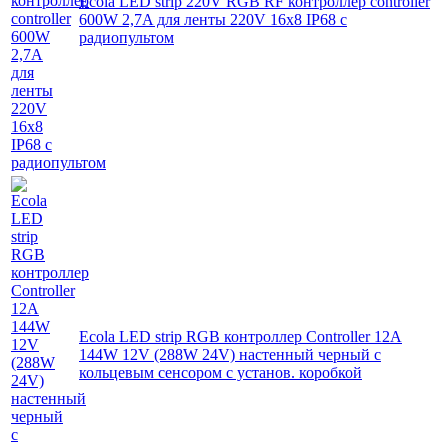
Ecola LED strip 220V RGB RF контроллер controller
600W 2,7A для ленты 220V 16x8 IP68 с
радиопультом
Ecola LED strip RGB контроллер Controller 12A
144W 12V (288W 24V) настенный черный с
кольцевым сенсором с установ. коробкой