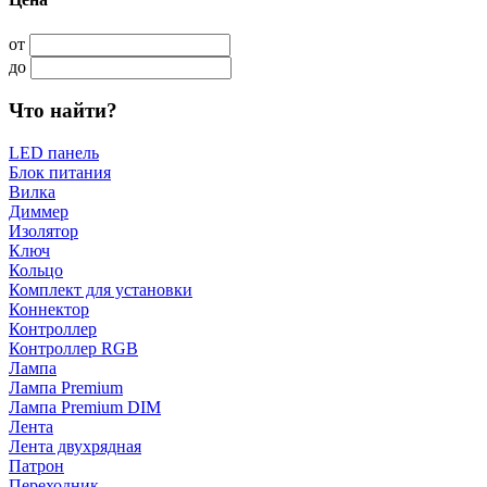
от
до
Что найти?
LED панель
Блок питания
Вилка
Диммер
Изолятор
Ключ
Кольцо
Комплект для установки
Коннектор
Контроллер
Контроллер RGB
Лампа
Лампа Premium
Лампа Premium DIM
Лента
Лента двухрядная
Патрон
Переходник