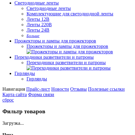
Светодиодные ленты
Светодиодные ленты
Комплектующие для светодиодной ленты
Ленты 12В
Ленты 220В
Ленты 24В
Больше
Прожекторы и лампы для прожекторов
Прожекторы и лампы для прожекторов
Переходники разветвители и патроны
Переходники разветвители и патроны
Гирлянды
Гирлянды
Навигация
Прайс-лист
Новости
Отзывы
Полезные ссылки
Карта сайта
Форма связи
сброс
Фильтр товаров
Загрузка...
Цена