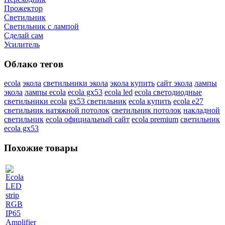
Прожектор
Светильник
Светильник c лампой
Сделай сам
Усилитель
Облако тегов
ecola
экола
светильники экола
экола купить
сайт экола
лампы
экола
лампы ecola
ecola gx53
ecola led
ecola светодиодные
светильники ecola
gx53 светильник
ecola купить
ecola e27
светильник натяжной потолок
светильник потолок
накладной
светильник
ecola официальный сайт
ecola premium
светильник
ecola gx53
Похожие товары