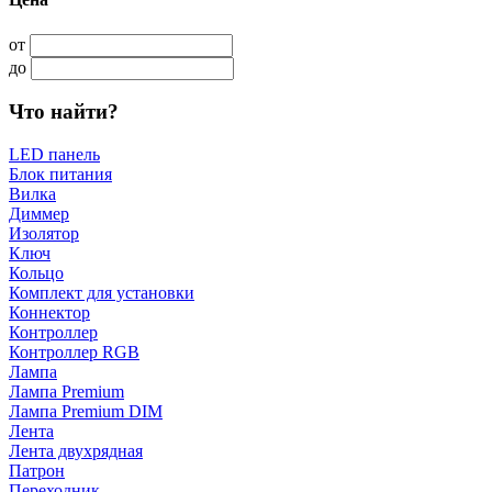
от
до
Что найти?
LED панель
Блок питания
Вилка
Диммер
Изолятор
Ключ
Кольцо
Комплект для установки
Коннектор
Контроллер
Контроллер RGB
Лампа
Лампа Premium
Лампа Premium DIM
Лента
Лента двухрядная
Патрон
Переходник