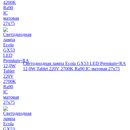
Светодиодная лампа Ecola GX53 LED Premium+RA
12,0W Tablet 220V 2700K Ra90 IC матовая 27x75