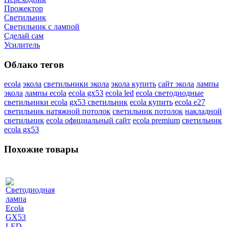
Прожектор
Светильник
Светильник c лампой
Сделай сам
Усилитель
Облако тегов
ecola
экола
светильники экола
экола купить
сайт экола
лампы
экола
лампы ecola
ecola gx53
ecola led
ecola светодиодные
светильники ecola
gx53 светильник
ecola купить
ecola e27
светильник натяжной потолок
светильник потолок
накладной
светильник
ecola официальный сайт
ecola premium
светильник
ecola gx53
Похожие товары