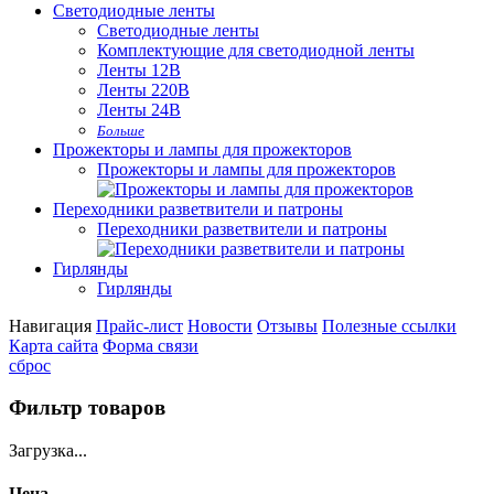
Светодиодные ленты
Светодиодные ленты
Комплектующие для светодиодной ленты
Ленты 12В
Ленты 220В
Ленты 24В
Больше
Прожекторы и лампы для прожекторов
Прожекторы и лампы для прожекторов
Переходники разветвители и патроны
Переходники разветвители и патроны
Гирлянды
Гирлянды
Навигация
Прайс-лист
Новости
Отзывы
Полезные ссылки
Карта сайта
Форма связи
сброс
Фильтр товаров
Загрузка...
Цена