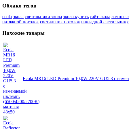
Облако тегов
ecola
экола
светильники экола
экола купить
сайт экола
лампы э
натяжной потолок
светильник потолок
накладной светильник
Похожие товары
Ecola MR16 LED Premium 10,0W 220V GU5.3 с изменя