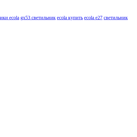
ики ecola
gx53 светильник
ecola купить
ecola e27
светильник