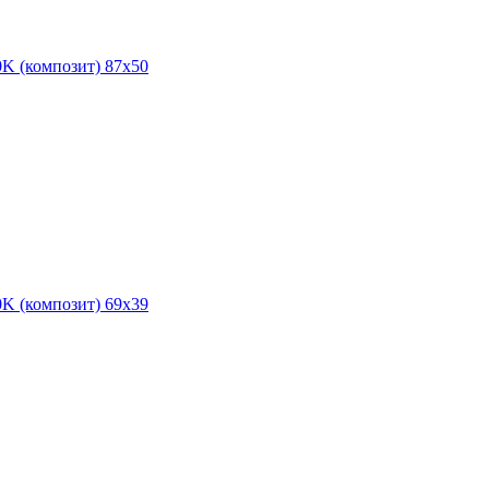
0K (композит) 87x50
0K (композит) 69x39