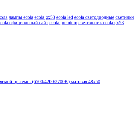
кола
лампы ecola
ecola gx53
ecola led
ecola светодиодные
светильн
ecola официальный сайт
ecola premium
светильник ecola gx53
емой цв.темп. (6500/4200/2700K) матовая 48x50