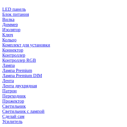
LED панель
Блок питания
Вилка
Диммер
Изолятор
Ключ
Кольцо
Комплект для установки
Коннектор
Контроллер
Контроллер RGB
Лампа
Лампа Premium
Лампа Premium DIM
Лента
Лента двухрядная
Патрон
Переходник
Прожектор
Светильник
Светильник c лампой
Сделай сам
Усилитель