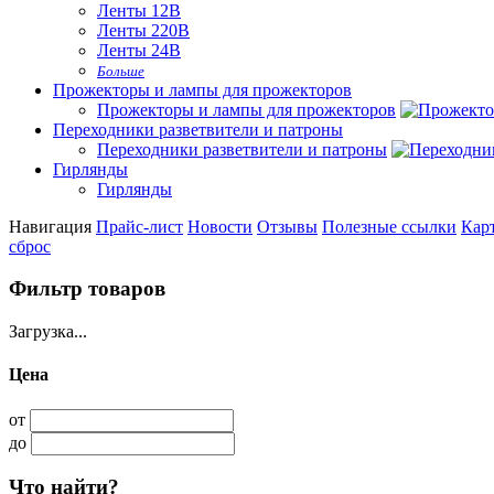
Ленты 12В
Ленты 220В
Ленты 24В
Больше
Прожекторы и лампы для прожекторов
Прожекторы и лампы для прожекторов
Переходники разветвители и патроны
Переходники разветвители и патроны
Гирлянды
Гирлянды
Навигация
Прайс-лист
Новости
Отзывы
Полезные ссылки
Карт
сброс
Фильтр товаров
Загрузка...
Цена
от
до
Что найти?