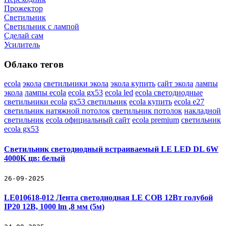
Прожектор
Светильник
Светильник c лампой
Сделай сам
Усилитель
Облако тегов
ecola
экола
светильники экола
экола купить
сайт экола
лампы
экола
лампы ecola
ecola gx53
ecola led
ecola светодиодные
светильники ecola
gx53 светильник
ecola купить
ecola e27
светильник натяжной потолок
светильник потолок
накладной
светильник
ecola официальный сайт
ecola premium
светильник
ecola gx53
Светильник светодиодный встраиваемый LE LED DL 6W
4000K цв: белый
26-09-2025
LE010618-012 Лента светодиодная LE COB 12Вт голубой
IP20 12В, 1000 lm ,8 мм (5м)