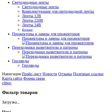
Светодиодные ленты
Светодиодные ленты
Комплектующие для светодиодной ленты
Ленты 12В
Ленты 220В
Ленты 24В
Больше
Прожекторы и лампы для прожекторов
Прожекторы и лампы для прожекторов
Переходники разветвители и патроны
Переходники разветвители и патроны
Гирлянды
Гирлянды
Навигация
Прайс-лист
Новости
Отзывы
Полезные ссылки
Карта сайта
Форма связи
сброс
Фильтр товаров
Загрузка...
Цена