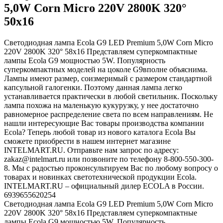
5,0W Corn Micro 220V 2800K 320°
50x16
Светодиодная лампа Ecola G9 LED Premium 5,0W Corn Micro
220V 2800K 320° 58x16 Представляем суперкомпактные
лампы Ecola G9 мощностью 5W. Популярность
суперкомпактных моделей на цоколе G9вполне объяснима.
Лампы имеют размер, соизмеримый с размером стандартной
капсульной галогенки. Поэтому данная лампа легко
устанавливается практически в любой светильник. Поскольку
лампа похожа на маленькую кукурузку, у нее достаточно
равномерное распределение света по всем направлениям. Не
нашли интересующие Вас товары производства компании
Ecola? Теперь любой товар из нового каталога Ecola Вы
сможете приобрести в нашем интернет магазине
INTELMART.RU. Отправьте нам запрос по адресу:
zakaz@intelmart.ru или позвоните по телефону 8-800-550-300-
8. Мы с радостью проконсультируем Вас по любому вопросу о
товарах и новинках светотехнической продукции Ecola.
INTELMART.RU – официальный дилер ECOLA в России.
6939655620254
Светодиодная лампа Ecola G9 LED Premium 5,0W Corn Micro
220V 2800K 320° 58x16 Представляем суперкомпактные
лампы Ecola G9 мощностью 5W. Популярность