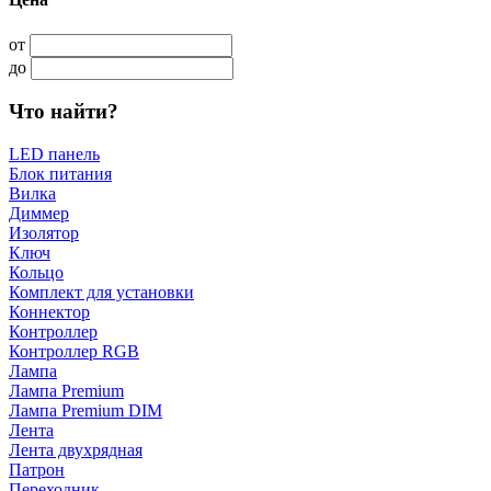
от
до
Что найти?
LED панель
Блок питания
Вилка
Диммер
Изолятор
Ключ
Кольцо
Комплект для установки
Коннектор
Контроллер
Контроллер RGB
Лампа
Лампа Premium
Лампа Premium DIM
Лента
Лента двухрядная
Патрон
Переходник