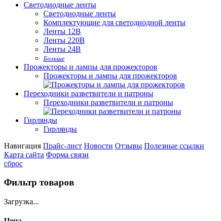
Светодиодные ленты
Светодиодные ленты
Комплектующие для светодиодной ленты
Ленты 12В
Ленты 220В
Ленты 24В
Больше
Прожекторы и лампы для прожекторов
Прожекторы и лампы для прожекторов
Переходники разветвители и патроны
Переходники разветвители и патроны
Гирлянды
Гирлянды
Навигация
Прайс-лист
Новости
Отзывы
Полезные ссылки
Карта сайта
Форма связи
сброс
Фильтр товаров
Загрузка...
Цена