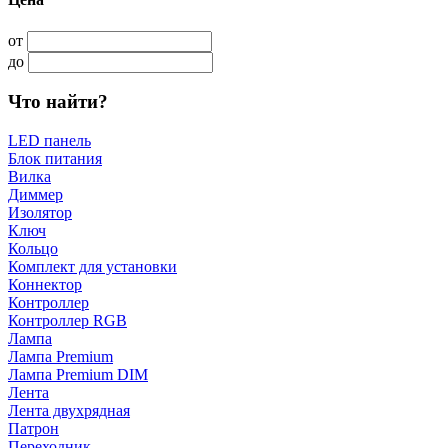
от
до
Что найти?
LED панель
Блок питания
Вилка
Диммер
Изолятор
Ключ
Кольцо
Комплект для установки
Коннектор
Контроллер
Контроллер RGB
Лампа
Лампа Premium
Лампа Premium DIM
Лента
Лента двухрядная
Патрон
Переходник