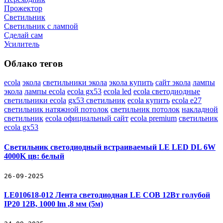
Прожектор
Светильник
Светильник c лампой
Сделай сам
Усилитель
Облако тегов
ecola
экола
светильники экола
экола купить
сайт экола
лампы
экола
лампы ecola
ecola gx53
ecola led
ecola светодиодные
светильники ecola
gx53 светильник
ecola купить
ecola e27
светильник натяжной потолок
светильник потолок
накладной
светильник
ecola официальный сайт
ecola premium
светильник
ecola gx53
Светильник светодиодный встраиваемый LE LED DL 6W
4000K цв: белый
26-09-2025
LE010618-012 Лента светодиодная LE COB 12Вт голубой
IP20 12В, 1000 lm ,8 мм (5м)