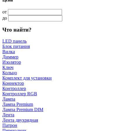
от
до
Что найти?
LED панель
Блок питания
Вилка
Диммер
Изолятор
Ключ
Кольцо
Комплект для установки
Коннектор
Контроллер
Контроллер RGB
Лампа
Лампа Premium
Лампа Premium DIM
Лента
Лента двухрядная
Патрон
Переходник