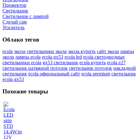
Прожектор
Светильник
Светильник c лампой
Сделай сам
Усилитель
Облако тегов
ecola
экола
светильники экола
экола купить
сайт экола
лампы
экола
лампы ecola
ecola gx53
ecola led
ecola светодиодные
светильники ecola
gx53 светильник
ecola купить
ecola e27
светильник натяжной потолок
светильник потолок
накладной
светильник
ecola официальный сайт
ecola premium
светильник
ecola gx53
Похожие товары