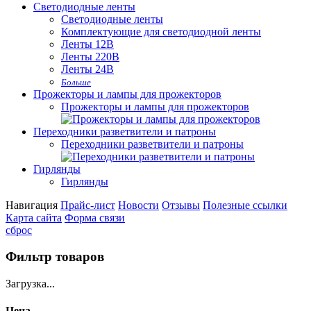
Светодиодные ленты
Светодиодные ленты
Комплектующие для светодиодной ленты
Ленты 12В
Ленты 220В
Ленты 24В
Больше
Прожекторы и лампы для прожекторов
Прожекторы и лампы для прожекторов
Переходники разветвители и патроны
Переходники разветвители и патроны
Гирлянды
Гирлянды
Навигация
Прайс-лист
Новости
Отзывы
Полезные ссылки
Карта сайта
Форма связи
сброс
Фильтр товаров
Загрузка...
Цена