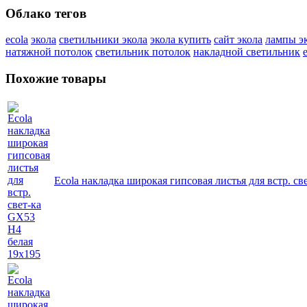
Облако тегов
ecola
экола
светильники экола
экола купить
сайт экола
лампы э
натяжной потолок
светильник потолок
накладной светильник
Похожие товары
Ecola накладка широкая гипсовая листья для встр. с