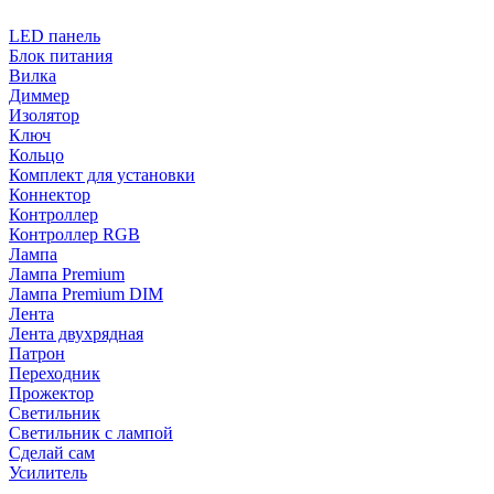
LED панель
Блок питания
Вилка
Диммер
Изолятор
Ключ
Кольцо
Комплект для установки
Коннектор
Контроллер
Контроллер RGB
Лампа
Лампа Premium
Лампа Premium DIM
Лента
Лента двухрядная
Патрон
Переходник
Прожектор
Светильник
Светильник c лампой
Сделай сам
Усилитель