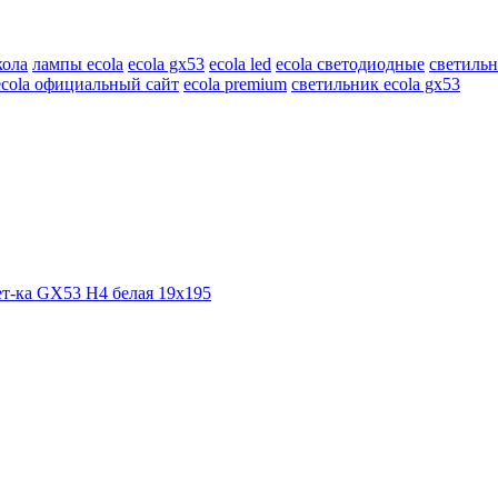
кола
лампы ecola
ecola gx53
ecola led
ecola светодиодные
светильн
ecola официальный сайт
ecola premium
светильник ecola gx53
вет-ка GX53 H4 белая 19х195