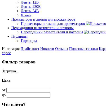
Ленты 12В
Ленты 220В
Ленты 24В
Больше
Прожекторы и лампы для прожекторов
Прожекторы и лампы для прожекторов
Переходники разветвители и патроны
Переходники разветвители и патроны
Гирлянды
Гирлянды
Навигация
Прайс-лист
Новости
Отзывы
Полезные ссылки
Карт
сброс
Фильтр товаров
Загрузка...
Цена
от
до
Что найти?