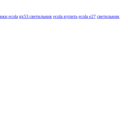
ики ecola
gx53 светильник
ecola купить
ecola e27
светильник