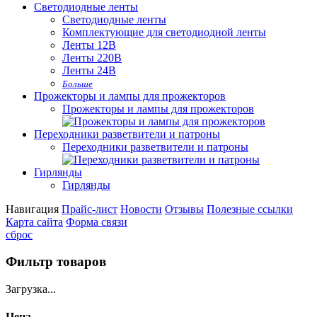
Светодиодные ленты
Светодиодные ленты
Комплектующие для светодиодной ленты
Ленты 12В
Ленты 220В
Ленты 24В
Больше
Прожекторы и лампы для прожекторов
Прожекторы и лампы для прожекторов
Переходники разветвители и патроны
Переходники разветвители и патроны
Гирлянды
Гирлянды
Навигация
Прайс-лист
Новости
Отзывы
Полезные ссылки
Карта сайта
Форма связи
сброс
Фильтр товаров
Загрузка...
Цена