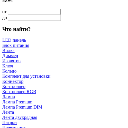
от
до
Что найти?
LED панель
Блок питания
Вилка
Диммер
Изолятор
Ключ
Кольцо
Комплект для установки
Коннектор
Контроллер
Контроллер RGB
Лампа
Лампа Premium
Лампа Premium DIM
Лента
Лента двухрядная
Патрон
Переходник