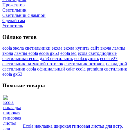
Прожектор
Светильник
Светильник c лампой
Сделай сам
Усилитель
Облако тегов
ecola
экола
светильники экола
экола купить
сайт экола
лампы
экола
лампы ecola
ecola gx53
ecola led
ecola светодиодные
светильники ecola
gx53 светильник
ecola купить
ecola e27
светильник натяжной потолок
светильник потолок
накладной
светильник
ecola официальный сайт
ecola premium
светильник
ecola gx53
Похожие товары
Ecola накладка широкая гипсовая листья для встр.