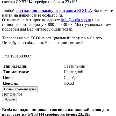
свет-ка GX53 H4 серебро на белом 23х195
Любой
светильник и лампу из каталога ECOLA
Вы можете
найти на нашем сайте ecola.spb.ru.
Отправьте нам запрос по адресу:
info@ecola.spb.ru
или
позвоните по телефону 8-800-550-30-08. Мы с удовольствием
подберем для Вас интересующий товар.
Торговая марка ECOLA официальный партнер в Санкт-
Петербурге ecola.spb.ru. Ecola - живи светлее!
1750190189083 "
Тип изделия
:
Светильник
Тип монтажа
:
Накладной
Цвет
:
Серебро
Цоколь
:
GX53
Новый комментарий
Нет файлов
×
Close
Ecola накладка широкая гипсовая оливковый венок для
встр. свет-ка GX53 H4 серебро на белом 23х195